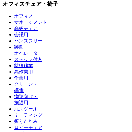
オフィスチェア・椅子
オフィス
マネージメント
高級チェア
会議用
ハンズフリー
製図・
オペレーター
ステップ付き
特殊作業
高作業用
作業用
クリーン・
導電
病院向け・
施設用
丸スツール
ミーティング
折りたたみ
ロビーチェア