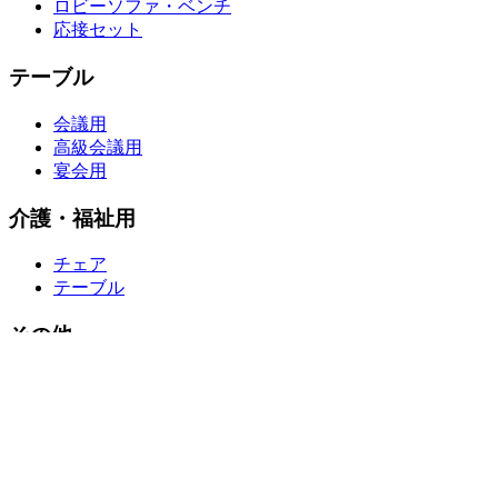
ロビーソファ・ベンチ
応接セット
テーブル
会議用
高級会議用
宴会用
介護・福祉用
チェア
テーブル
その他
学校・教育施設向け家具
寺院用イス・テーブル
お問い合わせ･お見積
会社案内
ご利用ガイド