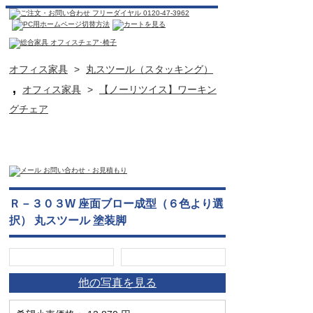
オフィス家具
>
丸スツール（スタッキング）
,
オフィス家具
>
【ノーリツイス】ワーキン
グチェア
Ｒ－３０３W 座面ブロー成型（６色より選
択） 丸スツール 塗装脚
他の写真を見る