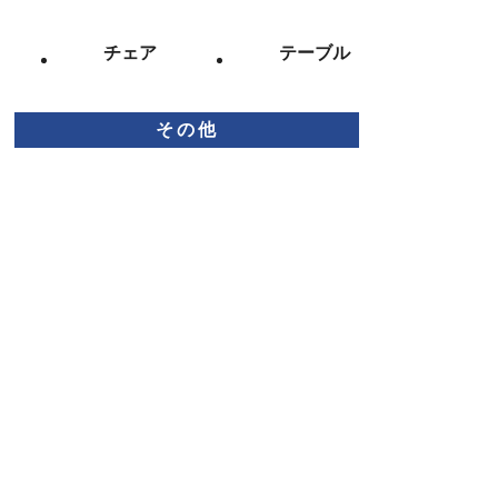
チェア
テーブル
その他
学校・教育施
寺院用イス・
設向け家具
テーブル
お問い合わせ･お見積
会社案内
ご利用ガイド
ホーム