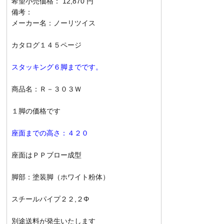
希望小売価格： 12,870 円
備考：
メーカー名：ノーリツイス
カタログ１４５ページ
スタッキング６脚までです。
商品名：Ｒ－３０３Ｗ
１脚の価格です
座面までの高さ：４２０
座面はＰＰブロー成型
脚部：塗装脚（ホワイト粉体）
スチールパイプ２２,２Φ
別途送料が発生いたします