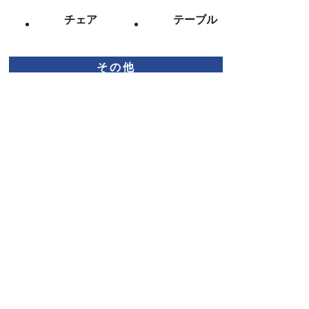
チェア
テーブル
その他
学校・教育施
寺院用イス・
設向け家具
テーブル
お問い合わせ･お見積
会社案内
ご利用ガイド
ホーム