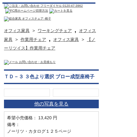
,
オフィス家具
>
ワーキングチェア
オフィス
,
家具
>
作業用チェア
オフィス家具
>
【ノ
ーリツイス】作業用チェア
ＴＤ－３ ３色より選択 ブロー成型座椅子
他の写真を見る
希望小売価格： 13,420 円
備考：
ノーリツ・カタログ１２５ページ