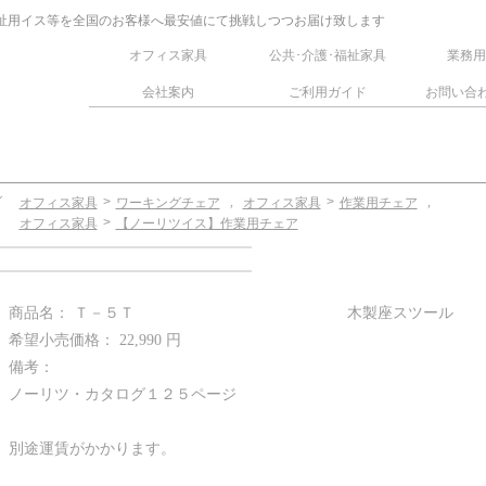
祉用イス等を全国のお客様へ最安値にて挑戦しつつお届け致します
オフィス家具
公共･介護･福祉家具
業務用
会社案内
ご利用ガイド
お問い合
グ
>
,
>
,
オフィス家具
ワーキングチェア
オフィス家具
作業用チェア
】
>
オフィス家具
【ノーリツイス】作業用チェア
ス
商品名： Ｔ－５Ｔ 木製座スツール
希望小売価格： 22,990 円
備考：
ノーリツ・カタログ１２５ページ
別途運賃がかかります。
ト