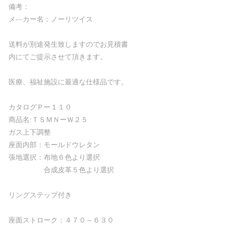
備考：
メ―カー名：ノーリツイス
送料が別途発生致しますのでお見積書
内にてご提示させて頂きます。
医療、福祉施設に最適な仕様品です。
カタログＰー１１０
商品名:ＴＳＭＮーＷ２５
ガス上下調整
座面内部：モールドウレタン
張地選択：布地６色より選択
合成皮革５色より選択
リングステップ付き
座面ストローク：４７０～６３０