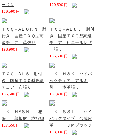
ー張り
129,590 円
129,590 円
ＴＸＱ－AＬ６ＫＮ 肘
ＴＸＱ－AＬ８Ｌ 肘付
付き 国産ＴＸＱ型高
き 国産ＴＸＱ型高級
級チェア 革張り
チェア ビニールレザ
ー張り
198,900 円
136,600 円
ＴＸＱ－AＬ８ 肘付
ＬＫ－Ｈ８Ｋ ハイバ
き 国産ＴＸＱ型高級
ックチェア アルミ
チェア 布張り
脚 本革張り
136,600 円
151,490 円
ＬＫ－ＨS８Ｎ 布
ＬＫ－Ｓ８Ｌ ハイ
張 幕板肘 樹脂脚
バックタイプ 合成皮
革 ＪＭブラック
117,550 円
113,000 円