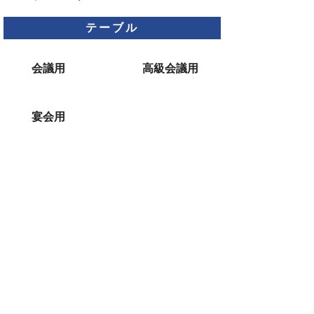
テーブル
会議用
高級会議用
宴会用
介護・福祉用
チェア
テーブル
その他
学校・教育施
寺院用イス・
設向け家具
テーブル