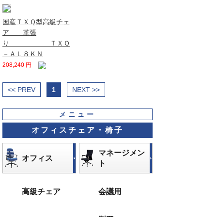
国産ＴＸＱ型高級チェ
ア 革張
り ＴＸＱ
－ＡＬ８ＫＮ
208,240 円
<< PREV
1
NEXT >>
メニュー
オフィスチェア・椅子
マネージメン
オフィス
ト
高級チェア
会議用